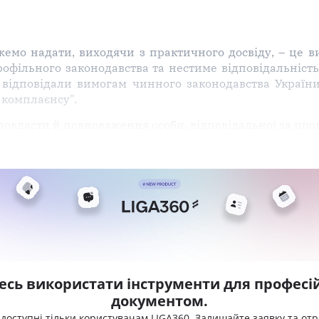
емо надати, виходячи з практичного досвіду, – це в
офільного законодавства та нестиме відповідальність 
 відповідали вимогам чинного законодавства України
 комплаєнсу".
покласти й повноваження особи, відповідальної за пр
есь використати інструменти для професій
документом.
 доступні тільки користувачам LIGA360. Залишайте заявку та от