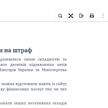
и на штраф
дрізняється своєю складністю та
ох десятків підзаконних актів
іністрів України та Міністерства
можна відстежити навіть із сайту
нку фінансових послуг тих чи тих
азнати інших негативних заходів