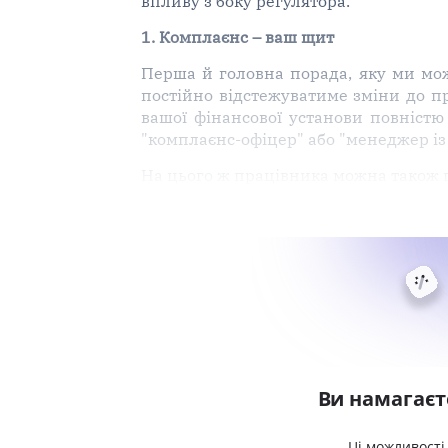
впливу з боку регулятора.
1. Комплаєнс – ваш щит
Перша й головна порада, яку ми мож
постійно відстежуватиме зміни до пр
вашої фінансової установи повністю
"комплаєнс-офіцер" або "менеджер із
На цього ж працівника можна також 
Ви намагаєт
Ці можливості