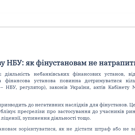
у НБУ: як фінустановам не натрапит
 діяльність небанківських фінансових установ, ві
 фінансова установа повинна дотримуватися кільк
 НБУ, регулятор), законів України, актів Кабінету М
изводить до негативних наслідків для фінустанов. Це 
ублікує пресрелізи про застосування до учасників ри
ліцензії, зупинення діяльності тощо.
новам зорієнтуватися, як не дістати штраф або не з