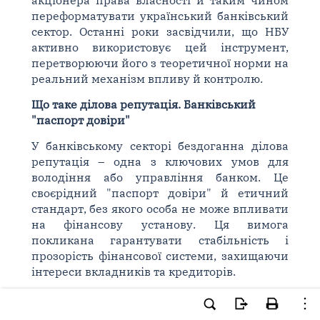
акціонера права власності й таким чином
переформатувати український банківський
сектор. Останні роки засвідчили, що НБУ
активно використовує цей інструмент,
перетворюючи його з теоретичної норми на
реальний механізм впливу й контролю.
Що таке ділова репутація. Банківський
"паспорт довіри"
У банківському секторі бездоганна ділова
репутація – одна з ключових умов для
володіння або управління банком. Це
своєрідний "паспорт довіри" й етичний
стандарт, без якого особа не може впливати
на фінансову установу. Ця вимога
покликана гарантувати стабільність і
прозорість фінансової системи, захищаючи
інтереси вкладників та кредиторів.
Закон України "Про банки і банківську
діяльність"
вимагає від власників істотної