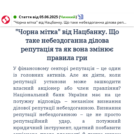
Стаття від 05.06.2025
(
Чинний
)
"Чорна мітка" від Нацбанку. Що таке небездоганна ділова репутація та як вона змінює правила гри
"Чорна мітка" від Нацбанку. Що
таке небездоганна ділова
репутація та як вона змінює
правила гри
У фінансовому секторі репутація – це один
із головних активів. Але як діяти, коли
репутації установи може зашкодити
власний акціонер або член правління?
Національний банк України має на це
потужну відповідь – механізм визнання
ділової репутації небездоганною. Визнання
репутації небездоганною – це не просто
репутаційний удар, а потужний
юридичний інструмент, здатний позбавити