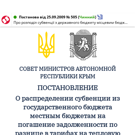
Постанова від 25.09.2009 № 505
(
Чинний
)
Про розподіл субвенції з державного бюджету місцевим бюджетам на погашення заборгованості з різниці у тарифах на теплову енергію, послуги водопостачання та водовідведення, які вироблялися, транспортувалися та постачалися населенню, яка виникла у зв'язку з невідповідністю фактичній вартості теплової енергії, послуг водопостачання та водовідведення тарифам, затвердженим або узгодженим органами державної влади або органами місцевого самоврядування
СОВЕТ МИНИСТРОВ АВТОНОМНОЙ
РЕСПУБЛИКИ КРЫМ
ПОСТАНОВЛЕНИЕ
О распределении субвенции из
государственного бюджета
местным бюджетам на
погашение задолженности по
разнице в тарифах на тепловую