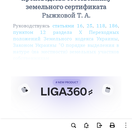
земельного сертификата
Рыжковой Т. А.
Руководствуясь
статьями 16
,
25
,
118
,
186
,
пунктом 12 раздела X Переходных
положений Земельного кодекса Украины
,
Законом Украины "О порядке выделения в
натуре (на местности) земельных участков
собственникам
Ви намагаєтесь використати
інструменти для професійної