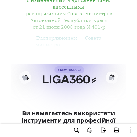
С изменениями и дополнениями,
внесенными
распоряжением Совета министров
Автономной Республики Крым
от 21 июля 2005 года N 401-р
(Распоряжением Совета
министров
Ви намагаєтесь використати
інструменти для професійної
роботи з документом.
Ці можливості доступні тільки користувачам