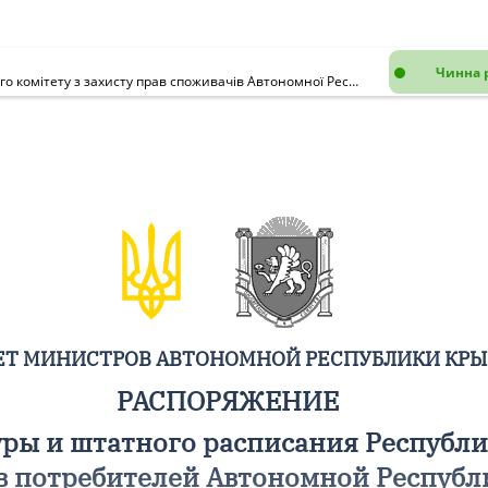
Чинна 
Про затвердження структури і штатного розпису Республіканського комітету з захисту прав споживачів Автономної Республіки Крим
ЕТ МИНИСТРОВ АВТОНОМНОЙ РЕСПУБЛИКИ КР
РАСПОРЯЖЕНИЕ
уры и штатного расписания Республи
в потребителей Автономной Респуб