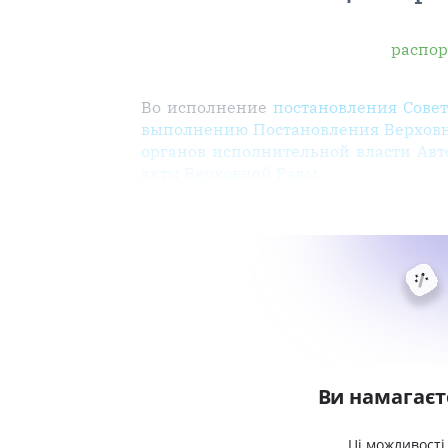
распор
Во исполнение
постановления Совет
выполнению Постановления Верховно
органов исполнительной власти Ав
акты Верховной Рады
Ви намагаєт
Ці можливості