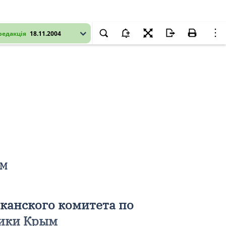
редакція
18.11.2004
ЫМ
канского комитета по
лики Крым