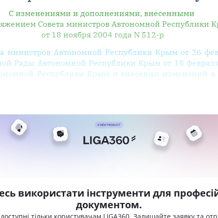
С изменениями и дополнениями, внесенными
яжением Совета министров Автономной Республики 
от 18 ноября 2004 года N 512-р
а министров Автономной Республики Крым от 26 фев
й Рады Автономной Республики Крым от 18 февраля 
тономной Республики Крым и внесении изменений в
есь використати інструменти для професій
документом.
 доступні тільки користувачам LIGA360. Залишайте заявку та от