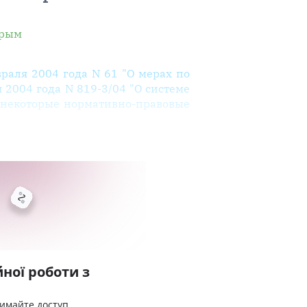
Крым
раля 2004 года N 61 "О мерах по
2004 года N 819-3/04 "О системе
 некоторые нормативно-правовые
ної роботи з
римайте доступ