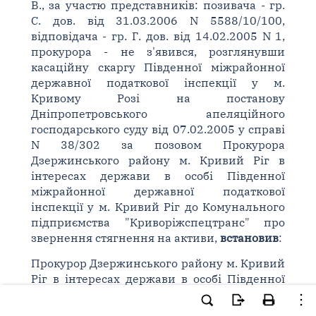
В., за участю представників: позивача - гр.
С. дов. від 31.03.2006 N 5588/10/100,
відповідача - гр. Г. дов. від 14.02.2005 N 1,
прокурора - не з'явився, розглянувши
касаційну скаргу Південної міжрайонної
державної податкової інспекції у м.
Кривому Розі на постанову
Дніпропетровського апеляційного
господарського суду від 07.02.2005 у справі
N 38/302 за позовом Прокурора
Дзержинського району м. Кривий Ріг в
інтересах держави в особі Південної
міжрайонної державної податкової
інспекції у м. Кривий Ріг до Комунального
підприємства "Криворіжспецтранс" про
звернення стягнення на активи,
встановив
:
Прокурор Дзержинського району м. Кривий
Ріг в інтересах держави в особі Південної
міжрайонної державної податкової
інспекції у м. Кривий Ріг (надалі - позивач)