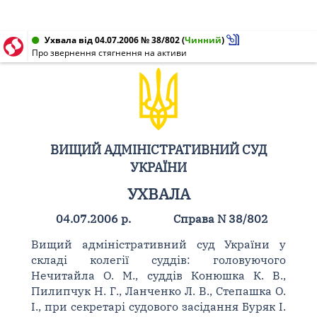
Ухвала від 04.07.2006 № 38/802
(
Чинний
)
Про звернення стягнення на активи
ВИЩИЙ АДМІНІСТРАТИВНИЙ СУД
УКРАЇНИ
УХВАЛА
04.07.2006 р.
Справа N 38/802
Вищий адміністративний суд України у
складі колегії суддів: головуючого
Нечитайла О. М., суддів Конюшка К. В.,
Пилипчук Н. Г., Ланченко Л. В., Степашка О.
І., при секретарі судового засідання Буряк І.