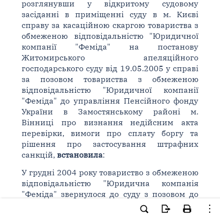
розглянувши у відкритому судовому
засіданні в приміщенні суду в м. Києві
справу за касаційною скаргою товариства з
обмеженою відповідальністю "Юридичної
компанії "Феміда" на постанову
Житомирського апеляційного
господарського суду від 19.05.2005 у справі
за позовом товариства з обмеженою
відповідальністю "Юридичної компанії
"Феміда" до управління Пенсійного фонду
України в Замостянському районі м.
Вінниці про визнання недійсним акта
перевірки, вимоги про сплату боргу та
рішення про застосування штрафних
санкцій,
встановила
:
У грудні 2004 року товариство з обмеженою
відповідальністю "Юридична компанія
"Феміда" звернулося до суду з позовом до
управління Пенсійного фонду України в
Замостянському районі м. Вінниці про