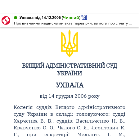
Ухвала від 14.12.2006
(
Чинний
)
Про визнання недійсними акта перевірки, вимоги про сплату боргу та рішення про застосування штрафних санкцій
ВИЩИЙ АДМІНІСТРАТИВНИЙ СУД
УКРАЇНИ
УХВАЛА
від 14 грудня 2006 року
Колегія суддів Вищого адміністративного
суду України в складі: головуючого: судді
Харченка В. В., суддів: Васильченко Н. В.,
Кравченко О. О., Чалого С. Я., Леонтович К.
Г., при секретарі: Мельник І. М.,