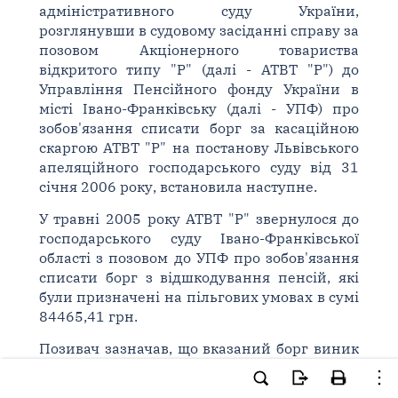
адміністративного суду України,
розглянувши в судовому засіданні справу за
позовом Акціонерного товариства
відкритого типу "Р" (далі - АТВТ "Р") до
Управління Пенсійного фонду України в
місті Івано-Франківську (далі - УПФ) про
зобов'язання списати борг за касаційною
скаргою АТВТ "Р" на постанову Львівського
апеляційного господарського суду від 31
січня 2006 року, встановила наступне.
У травні 2005 року АТВТ "Р" звернулося до
господарського суду Івано-Франківської
області з позовом до УПФ про зобов'язання
списати борг з відшкодування пенсій, які
були призначені на пільгових умовах в сумі
84465,41 грн.
Позивач зазначав, що вказаний борг виник
до 31 грудня 1999 року та підлягав
списанню на підставі
Закону України "Про