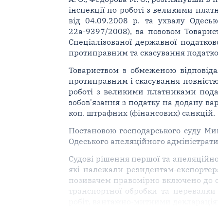
інспекції по роботі з великими плат
від 04.09.2008 р. та ухвалу Одесь
22а-9397/2008), за позовом Товарис
Спеціалізованої державної податков
протиправним та скасування податк
Товариством з обмеженою відповіда
протиправним і скасування повністю
роботі з великими платниками подат
зобов'язання з податку на додану варт
коп. штрафних (фінансових) санкцій.
Постановою господарського суду Мико
Одеського апеляційного адміністратив
Судові рішення першої та апеляційно
які належали резидентам-експортера
позивачем правомірно включено до об
транспортної обробки та перевалки
робіт, вантажно-митними деклараціям