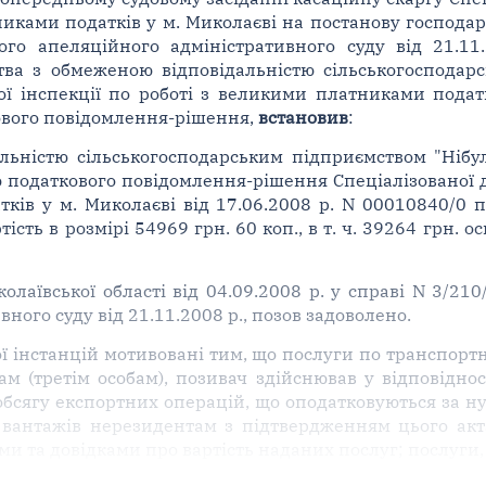
никами податків у м. Миколаєві на постанову господар
кого апеляційного адміністративного суду від 21.11
тва з обмеженою відповідальністю сільськогосподарс
ої інспекції по роботі з великими платниками подат
ового повідомлення-рішення,
встановив
:
льністю сільськогосподарським підприємством "Ніб
 податкового повідомлення-рішення Спеціалізованої д
ків у м. Миколаєві від 17.06.2008 р. N 00010840/0 
ість в розмірі 54969 грн. 60 коп., в т. ч. 39264 грн. 
лаївської області від 04.09.2008 р. у справі N 3/21
ного суду від 21.11.2008 р., позов задоволено.
ї інстанцій мотивовані тим, що послуги по транспортн
м (третім особам), позивач здійснював у відповіднос
сягу експортних операцій, що оподатковуються за нул
 вантажів нерезидентам з підтвердженням цього ак
и та довідками про вартість наданих послуг; послуги, 