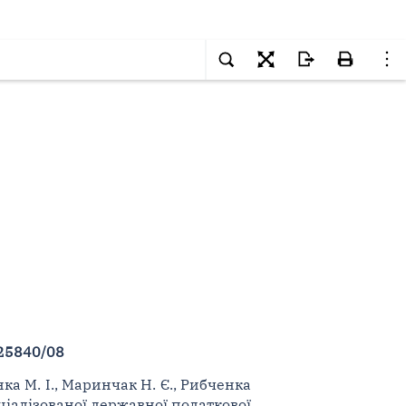
25840/08
ка М. І., Маринчак Н. Є., Рибченка
ціалізованої державної податкової