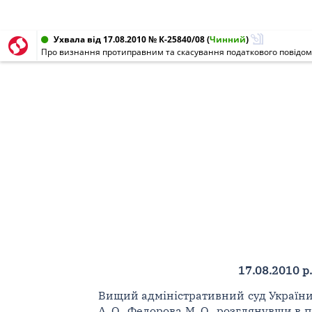
Ухвала від 17.08.2010 № К-25840/08
(
Чинний
)
Про визнання протиправним та скасування податкового повідо
17.08.2010 р.
Вищий адміністративний суд України у 
А. О., Федорова М. О., розглянувши в