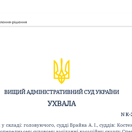
млення-рішення
ВИЩИЙ АДМІНІСТРАТИВНИЙ СУД УКРАЇНИ
УХВАЛА
N К-
складі: головуючого, судді Брайка А. І., суддів: Костен
 попередньому судовому засіданні касаційну скаргу Спе