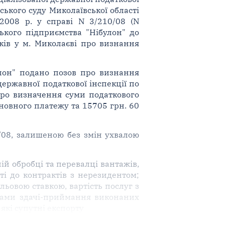
ського суду Миколаївської області
.2008 р. у справі N 3/210/08 (N
ького підприємства "Нібулон" до
ків у м. Миколаєві про визнання
улон" подано позов про визнання
ержавної податкової інспекції по
про визначення суми податкового
основного платежу та 15705 грн. 60
0/08, залишеною без змін ухвалою
ій обробці та перевалці вантажів,
ті до контрактів з нерезидентом;
ьовою ставкою, вартість послуг з
тами здачі-приймання виконаних
які супутні експорту