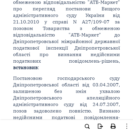
обмеженою відповідальністю "АТБ-Маркет"
про перегляд постанови Вищого
адміністративного суду України від
21.10.2010 у справі N А27/109-07 за
позовом Товариства з обмеженою
відповідальністю "АТБ-Маркет" до
Дніпропетровської міжрайонної державної
податкової інспекції Дніпропетровської
області про визнання недійсними
податкових повідомлень-рішень,
встановив
:
Постановою господарського суду
Дніпропетровської області від 03.04.2007,
залишеною без змін ухвалою
Дніпропетровського апеляційного
адміністративного суду від 24.07.2007,
позов задоволено повністю. Визнано
недійсними податкові повідомлення-
рішення N 0000012345/0 від 20.09.2006, N
0000012345/1 від 24.11.2006, N