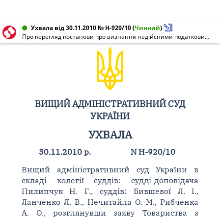
Ухвала від 30.11.2010 № Н-920/10
(
Чинний
)
Про перегляд постанови про визнання недійсними податкових повідомлень-рішень
ВИЩИЙ АДМІНІСТРАТИВНИЙ СУД
УКРАЇНИ
УХВАЛА
30.11.2010 р.
N Н-920/10
Вищий адміністративний суд України в
складі колегії суддів: судді-доповідача
Пилипчук Н. Г., суддів: Бившевої Л. І.,
Ланченко Л. В., Нечитайла О. М., Рибченка
А. О., розглянувши заяву Товариства з