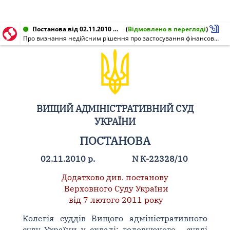
Постанова від 02.11.2010 № К-22328/10
(
Відмовлено в перегляді
)
Про визнання недійсним рішення про застосування фінансових санкцій
ВИЩИЙ АДМІНІСТРАТИВНИЙ СУД
УКРАЇНИ
ПОСТАНОВА
02.11.2010 р.
N К-22328/10
Додатково див. постанову
Верховного Суду України
від 7 лютого 2011 року
Колегія суддів Вищого адміністративного
суду України у складі: головуючого - судді