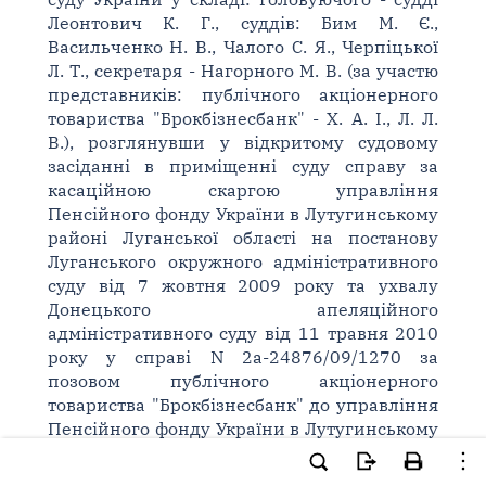
Леонтович К. Г., суддів: Бим М. Є.,
Васильченко Н. В., Чалого С. Я., Черпіцької
Л. Т., секретаря - Нагорного М. В. (за участю
представників: публічного акціонерного
товариства "Брокбізнесбанк" - Х. А. І., Л. Л.
В.), розглянувши у відкритому судовому
засіданні в приміщенні суду справу за
касаційною скаргою управління
Пенсійного фонду України в Лутугинському
районі Луганської області на постанову
Луганського окружного адміністративного
суду від 7 жовтня 2009 року та ухвалу
Донецького апеляційного
адміністративного суду від 11 травня 2010
року у справі N 2а-24876/09/1270 за
позовом публічного акціонерного
товариства "Брокбізнесбанк" до управління
Пенсійного фонду України в Лутугинському
районі Луганської області про визнання
недійсним рішення про застосування