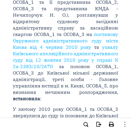
ОСОБА_1 та її представника ОСОБА_2,
ОСОБА_3 та представника КМДА -
Нечипорчук Н. О.), розглянувши у
відкритому судовому засіданні
адміністративну справу за касаційною
скаргою ОСОБА_1 та ОСОБА_3 на
постанову
Окружного адміністративного суду міста
Києва від 4 червня 2010 року
та
ухвалу
Київського апеляційного адміністративного
суду від 12 жовтня 2010 року у справі N
2а-2383/10/2670
за позовом ОСОБА_1,
ОСОБА_3 до Київської міської державної
адміністрації, треті особи - Головне
управління юстиції в м. Києві, ОСОБА_5, про
визнання нечинним розпорядження,
встановила
:
У лютому 2010 року ОСОБА_1 та ОСОБА_3
звернулися до суду із позовами до Київської
міської державної адміністрації, в яких
просили визнати нечинним з моменту