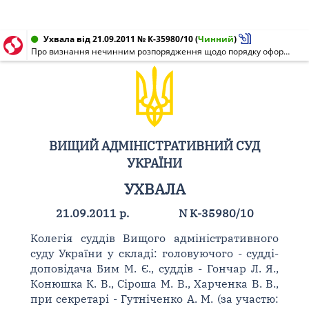
Ухвала від 21.09.2011 № К-35980/10
(
Чинний
)
Про визнання нечинним розпорядження щодо порядку оформлення права власності на об'єкти нерухомого майна
ВИЩИЙ АДМІНІСТРАТИВНИЙ СУД
УКРАЇНИ
УХВАЛА
21.09.2011 р.
N К-35980/10
Колегія суддів Вищого адміністративного
суду України у складі: головуючого - судді-
доповідача Бим М. Є., суддів - Гончар Л. Я.,
Конюшка К. В., Сіроша М. В., Харченка В. В.,
при секретарі - Гутніченко А. М. (за участю: