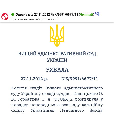
Ухвала від 27.11.2012 № К/9991/6677/11
(
Чинний
)
Про стягнення заборгованості
ВИЩИЙ АДМІНІСТРАТИВНИЙ СУД
УКРАЇНИ
УХВАЛА
27.11.2012 р.
N К/9991/6677/11
Колегія суддів Вищого адміністративного
суду України у складі суддів - Гашицького О.
В., Горбатюка С. А., ОСОБА_2 розглянула у
порядку попереднього розгляду касаційну
скаргу Управління Пенсійного фонду