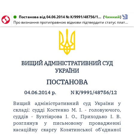
Постанова від 04.06.2014 № К/9991/48756/12, 2а/0270/1592/12
(
Чинний
)
Про визнання протиправною відмови підтвердити статус платника фіксованого сільськогосподарського податку
ВИЩИЙ АДМІНІСТРАТИВНИЙ СУД
УКРАЇНИ
ПОСТАНОВА
04.06.2014 р.
N К/9991/48756/12
Вищий адміністративний суд України у
складі: судді Костенко М. І. - головуючого,
суддів - Бухтіярова І. О., Приходько І. В.
розглянув у письмовому провадженні
касаційну скаргу Козятинської об'єднаної