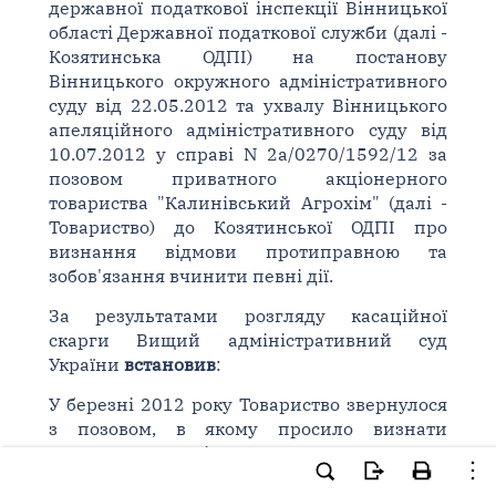
державної податкової інспекції Вінницької
області Державної податкової служби (далі -
Козятинська ОДПІ) на постанову
Вінницького окружного адміністративного
суду від 22.05.2012 та ухвалу Вінницького
апеляційного адміністративного суду від
10.07.2012 у справі N 2а/0270/1592/12 за
позовом приватного акціонерного
товариства "Калинівський Агрохім" (далі -
Товариство) до Козятинської ОДПІ про
визнання відмови протиправною та
зобов'язання вчинити певні дії.
За результатами розгляду касаційної
скарги Вищий адміністративний суд
України
встановив
:
У березні 2012 року Товариство звернулося
з позовом, в якому просило визнати
протиправною відмову Козятинської ОДПІ
підтвердити статус платника фіксованого