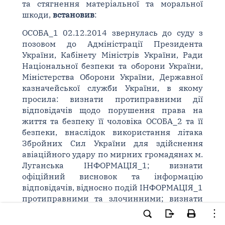
та стягнення матеріальної та моральної
шкоди,
встановив
:
ОСОБА_1 02.12.2014 звернулась до суду з
позовом до Адміністрації Президента
України, Кабінету Міністрів України, Ради
Національної безпеки та оборони України,
Міністерства Оборони України, Державної
казначейської служби України, в якому
просила: визнати протиправними дії
відповідачів щодо порушення права на
життя та безпеку її чоловіка ОСОБА_2 та її
безпеки, внаслідок використання літака
Збройних Сил України для здійснення
авіаційного удару по мирних громадянах м.
Луганська ІНФОРМАЦІЯ_1; визнати
офіційний висновок та інформацію
відповідачів, відносно подій ІНФОРМАЦІЯ_1
протиправними та злочинними; визнати
протиправними дії відповідачів щодо
нанесення їй матеріальної та моральної