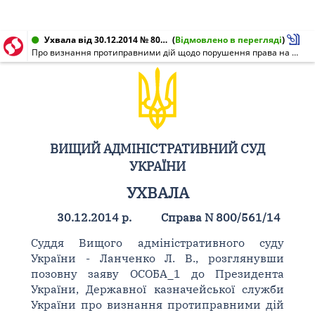
Ухвала від 30.12.2014 № 800/561/14
(
Відмовлено в перегляді
)
Про визнання протиправними дій щодо порушення права на життя та безпеку та стягнення матеріальної та моральної шкоди
ВИЩИЙ АДМІНІСТРАТИВНИЙ СУД
УКРАЇНИ
УХВАЛА
30.12.2014 р.
Справа N 800/561/14
Суддя Вищого адміністративного суду
України - Ланченко Л. В., розглянувши
позовну заяву ОСОБА_1 до Президента
України, Державної казначейської служби
України про визнання протиправними дій