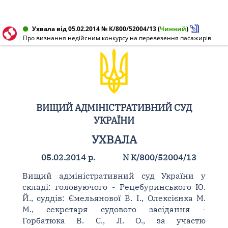
Ухвала від 05.02.2014 № К/800/52004/13
(
Чинний
)
Про визнання недійсним конкурсу на перевезення пасажирів
ВИЩИЙ АДМІНІСТРАТИВНИЙ СУД
УКРАЇНИ
УХВАЛА
05.02.2014 р.
N К/800/52004/13
Вищий адміністративний суд України у
складі: головуючого - Рецебуринського Ю.
Й., суддів: Ємельянової В. І., Олексієнка М.
М., секретаря судового засідання -
Горбатюка В. С., Л. О., за участю