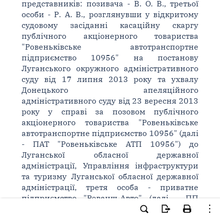
представників: позивача - В. О. В., третьої
особи - Р. А. В., розглянувши у відкритому
судовому засіданні касаційну скаргу
публічного акціонерного товариства
"Ровеньківське автотранспортне
підприємство 10956" на постанову
Луганського окружного адміністративного
суду від 17 липня 2013 року та ухвалу
Донецького апеляційного
адміністративного суду від 23 вересня 2013
року у справі за позовом публічного
акціонерного товариства "Ровеньківське
автотранспортне підприємство 10956" (далі
- ПАТ "Ровеньківське АТП 10956") до
Луганської обласної державної
адміністрації, Управління інфраструктури
та туризму Луганської обласної державної
адміністрації, третя особа - приватне
підприємство "Реванш-Авто" (далі - ПП
"Реванш-Авто"), про визнання дій
незаконними, визнання недійсним