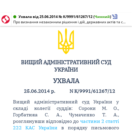
Ухвала від 25.06.2014 № К/9991/61267/12
(
Чинний
)
Про визнання незаконним рішення і дій, державних актів та скасування державної реєстрації державних актів на право власності на землю
ВИЩИЙ АДМІНІСТРАТИВНИЙ СУД
УКРАЇНИ
УХВАЛА
25.06.2014 р.
N К/9991/61267/12
Вищий адміністративний суд України у
складі колегії суддів: Сороки М. О.,
Горбатюка С. А., Чумаченко Т. А.,
розглянувши відповідно до
частини 2 статті
222 КАС України
в порядку письмового