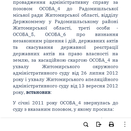
провадження адміністративну справу за
позовом ОСОБА_4 до Радомишльської
міської ради Житомирської області, відділу
Держкомзему у Радомишльському районі
Житомирської області, треті особи -
ОСОБА_5, ОСОБА_6 про визнання
незаконним рішення і дій, державних актів
та скасування державної реєстрації
державних актів на право власності на
землю, за касаційною скаргою ОСОБА_4 на
ухвалу Житомирського окружного
адміністративного суду від 26 липня 2012
року і ухвалу Житомирського апеляційного
адміністративного суду від 13 вересня 2012
року,
встановив
:
У січні 2011 року ОСОБА_4 звернулась до
суду з вказаним позовом, у якому просила:
визнати незаконним рішення
Радомишльської міської ради 22 сесії 5