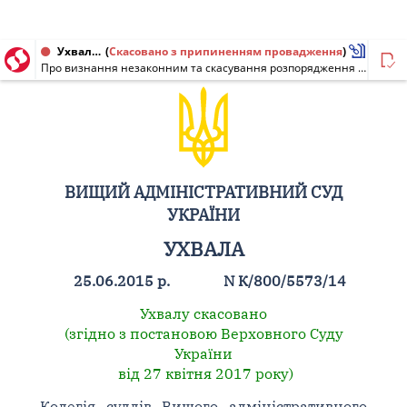
Ухвала від 25.06.2015 № К/800/63812/13, К/800/5573/14
(
Скасовано з припиненням провадження
)
Про визнання незаконним та скасування розпорядження щодо надання у власність земельної ділянки
ВИЩИЙ АДМІНІСТРАТИВНИЙ СУД
УКРАЇНИ
УХВАЛА
25.06.2015 р.
N К/800/5573/14
Ухвалу скасовано
(згідно з постановою Верховного Суду
України
від 27 квітня 2017 року)
Колегія суддів Вищого адміністративного