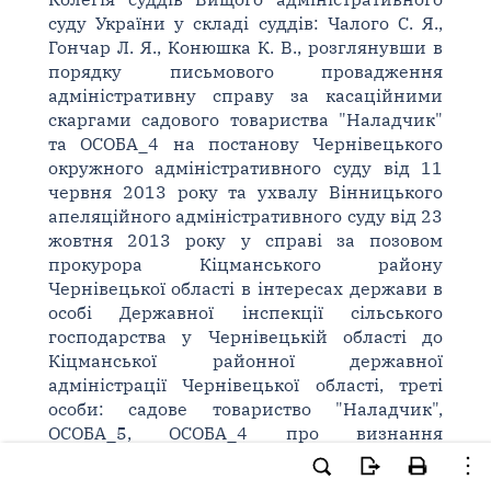
суду України у складі суддів: Чалого С. Я.,
Гончар Л. Я., Конюшка К. В., розглянувши в
порядку письмового провадження
адміністративну справу за касаційними
скаргами садового товариства "Наладчик"
та ОСОБА_4 на постанову Чернівецького
окружного адміністративного суду від 11
червня 2013 року та ухвалу Вінницького
апеляційного адміністративного суду від 23
жовтня 2013 року у справі за позовом
прокурора Кіцманського району
Чернівецької області в інтересах держави в
особі Державної інспекції сільського
господарства у Чернівецькій області до
Кіцманської районної державної
адміністрації Чернівецької області, треті
особи: садове товариство "Наладчик",
ОСОБА_5, ОСОБА_4 про визнання
незаконним та скасування розпорядження,
встановила
: