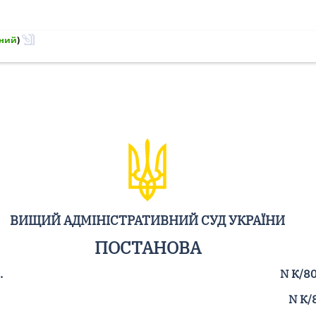
ний
)
ВИЩИЙ АДМІНІСТРАТИВНИЙ СУД УКРАЇНИ
ПОСТАНОВА
.
N К/8
N К/