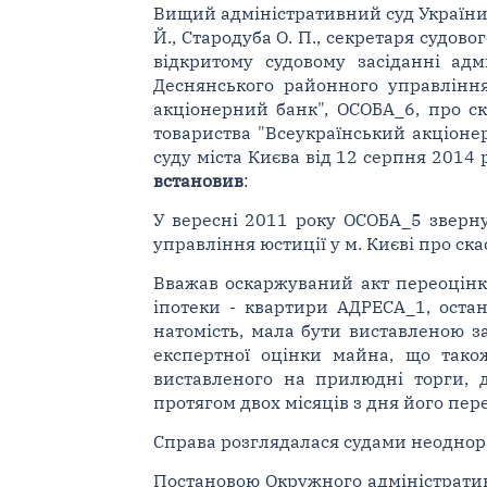
Вищий адміністративний суд України у
Й., Стародуба О. П., секретаря судов
відкритому судовому засіданні ад
Деснянського районного управління
акціонерний банк", ОСОБА_6, про с
товариства "Всеукраїнський акціоне
суду міста Києва від 12 серпня 2014 
встановив
:
У вересні 2011 року ОСОБА_5 зверну
управління юстиції у м. Києві про ск
Вважав оскаржуваний акт переоцінк
іпотеки - квартири АДРЕСА_1, оста
натомість, мала бути виставленою з
експертної оцінки майна, що тако
виставленого на прилюдні торги, 
протягом двох місяців з дня його пере
Справа розглядалася судами неоднор
Постановою Окружного адміністративн