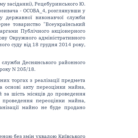
ому засіданні), Рецебуринського Ю.
 позивача - ОСОБА_4, розглянувши у
лу державної виконавчої служби
ерне товариство "Всеукраїнський
каргами Публічного акціонерного
ову Окружного адміністративного
ого суду від 18 грудня 2014 року,
ї служби Деснянського районного
року N 205/18.
их торгах з реалізації предмета
а основі акту переоцінки майна,
й за шість місяців до проведення
о проведення переоцінки майна,
анізації майно не буде продано
еною без змін ухвалою Київського