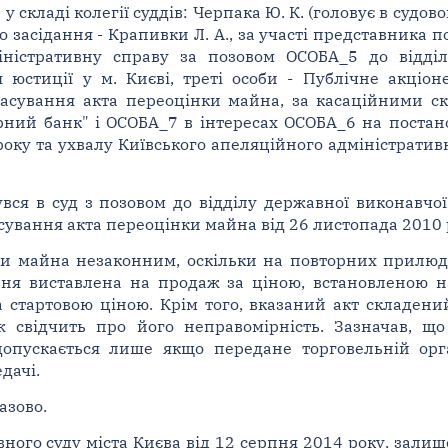
 складі колегії суддів: Черпака Ю. К. (головує в судов
ого засідання - Крапивки Л. А., за участі представника
міністративну справу за позовом ОСОБА_5 до відді
 юстиції у м. Києві, треті особи - Публічне акціон
касування акта переоцінки майна, за касаційними с
рний банк" і ОСОБА_7 в інтересах ОСОБА_6 на постан
року та ухвалу Київського апеляційного адміністративн
вся в суд з позовом до відділу державної виконавчо
асування акта переоцінки майна від 26 листопада 2010 
и майна незаконним, оскільки на повторних прилюдн
ння виставлена на продаж за ціною, встановленою н
а стартовою ціною. Крім того, вказаний акт складени
ж свідчить про його неправомірність. Зазначав, щ
допускається лише якщо передане торговельній орг
дачі.
азово.
ого суду міста Києва від 12 серпня 2014 року, залиш