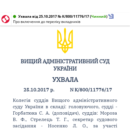
Ухвала від 25.10.2017 № К/800/11776/17
(
Чинний
)
Про включення до переліку вкладників
ВИЩИЙ АДМІНІСТРАТИВНИЙ СУД
УКРАЇНИ
УХВАЛА
25.10.2017 р.
N К/800/11776/17
Колегія суддів Вищого адміністративного
суду України в складі: головуючого, судді -
Горбатюка С. А. (доповідач), суддів: Мороза
В. Ф., Стрелець Т. Г., секретар судового
засідання - Носенко Л. О., за участі