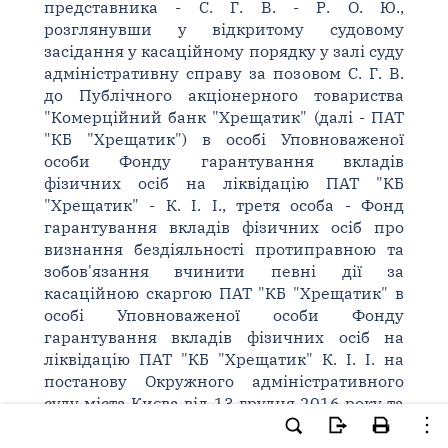
представника - С. Г. В. - Р. О. Ю.,
розглянувши у відкритому судовому
засідання у касаційному порядку у залі суду
адміністративну справу за позовом С. Г. В.
до Публічного акціонерного товариства
"Комерційний банк "Хрещатик" (далі - ПАТ
"КБ "Хрещатик") в особі Уповноваженої
особи Фонду гарантування вкладів
фізичних осіб на ліквідацію ПАТ "КБ
"Хрещатик" - К. І. І., третя особа - Фонд
гарантування вкладів фізичних осіб про
визнання бездіяльності протиправною та
зобов'язання вчинити певні дії за
касаційною скаргою ПАТ "КБ "Хрещатик" в
особі Уповноваженої особи Фонду
гарантування вкладів фізичних осіб на
ліквідацію ПАТ "КБ "Хрещатик" К. І. І. на
постанову Окружного адміністративного
суду міста Києва від 13 грудня 2016 року та
ухвалу Київського апеляційного
адміністративного суду від 21 березня 2017