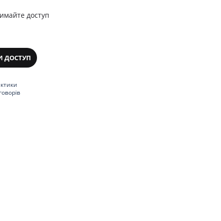
римайте доступ
И ДОСТУП
актики
говорів