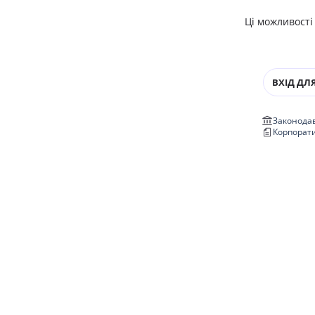
Ці можливості
ВХІД ДЛЯ
Законодав
Корпорат