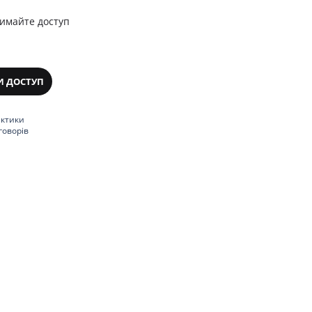
римайте доступ
И ДОСТУП
актики
говорів