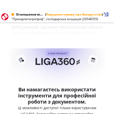
Оголошення від 22.02.2000 № 20548355
(
Порушено справу про банкрутство
)
"Прикарпатагропроф", господарська асоціація (20548355)
Арбітражний суд Івано-Франківської області
(м. Івано-Франківськ, вул. Грюнвальдська
Ви намагаєтесь використати
інструменти для професійної
роботи з документом.
Ці можливості доступні тільки користувачам
LIGA360. Залишайте заявку та отримайте