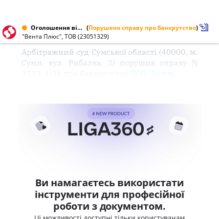
Оголошення від 17.08.2000 № 23051329
(
Порушено справу про банкрутство
)
"Вента Плюс", ТОВ (23051329)
Арбітражний суд Сумської області (40000, м.
Суми, вул. Рибалка, 2) порушив справу N
2532-4/36 про банкрутство
ТОВ "Вента
Ви намагаєтесь використати
інструменти для професійної
роботи з документом.
Ці можливості доступні тільки користувачам