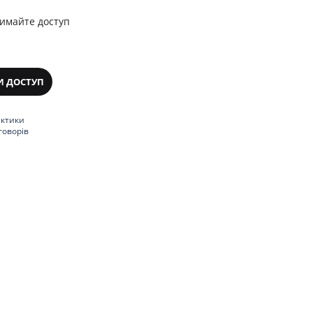
римайте доступ
И ДОСТУП
актики
говорів