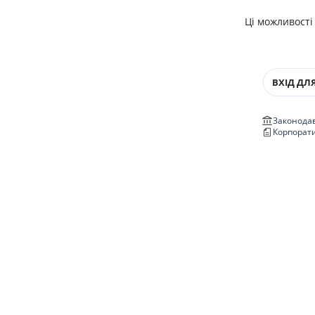
Ці можливості
ВХІД ДЛЯ
Законодав
Корпорат