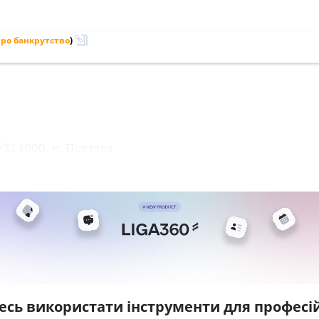
ро банкрутство
)
(314000, м. Полтава
есь використати інструменти для професій