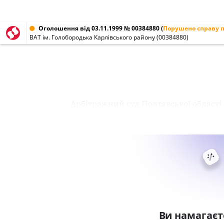
Оголошення від 03.11.1999 № 00384880
(
Порушено справу п
ВАТ ім. Голобородька Карлівського району (00384880)
Арбітражний суд Полтавської області 
Ви намагаєт