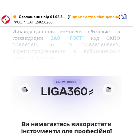
Оголошення від 01.02.2002 № 24656260
(
Підприємство ліквідовано
)
"РОСТ", ЗАТ (24656260 )
Ликвидационная комиссия объявляет о
ликвидации
ЗАО "РОСТ"
код ОКПО
24656260, ин. N 246562605661,
зарегистрированного в Куйбышевском
районе г. Донецка
Ви намагаєтесь використати
інструменти для професійної