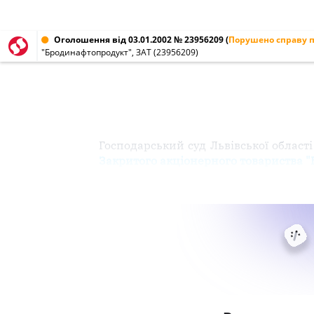
Оголошення від 03.01.2002 № 23956209
(
Порушено справу п
"Бродинафтопродукт", ЗАТ (23956209)
Господарський суд Львівської області
Закритого акціонерного товариства 