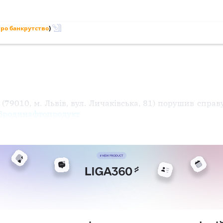
ро банкрутство
)
 (79010, м. Львів, вул. Личаківська, 81) порушив спра
"Бродинафтопродукт