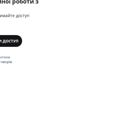
ної роботи з
римайте доступ
И ДОСТУП
актики
говорів