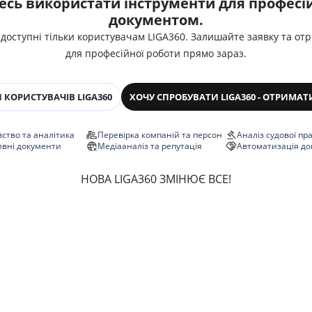
есь використати інструменти для професій
документом.
 доступні тільки користувачам LIGA360. Залишайте заявку та от
для професійної роботи прямо зараз.
 КОРИСТУВАЧІВ LIGA360
ХОЧУ СПРОБУВАТИ LIGA360 - ОТРИМАТ
ство та аналітика
Перевірка компаній та персон
Аналіз судової пр
ивні документи
Медіааналіз та репутація
Автоматизація до
НОВА LIGA360 ЗМІНЮЄ ВСЕ!