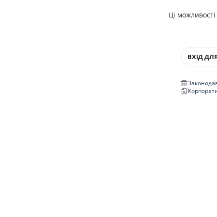
Ці можливості
ВХІД ДЛЯ
Законодав
Корпорат