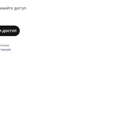
римайте доступ
И ДОСТУП
актики
говорів