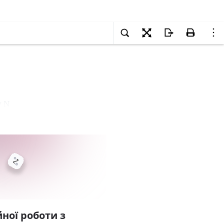
у N
ної роботи з