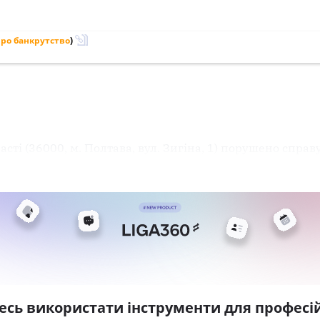
ро банкрутство
)
сті (36000, м. Полтава, вул. Зигіна, 1) порушено справ
есь використати інструменти для професій