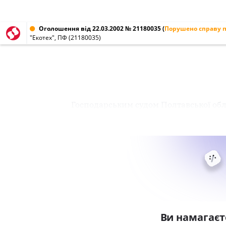
Оголошення від 22.03.2002 № 21180035
(
Порушено справу п
"Екотех", ПФ (21180035)
Господарським судом Полтавської обла
Ви намагаєт