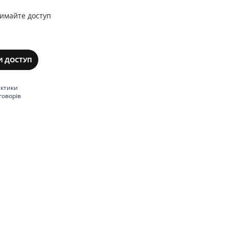
римайте доступ
И ДОСТУП
актики
говорів