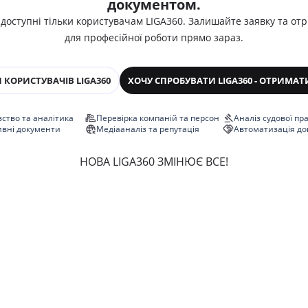
документом.
 доступні тільки користувачам LIGA360. Залишайте заявку та от
для професійної роботи прямо зараз.
 КОРИСТУВАЧІВ LIGA360
ХОЧУ СПРОБУВАТИ LIGA360 - ОТРИМАТ
ство та аналітика
Перевірка компаній та персон
Аналіз судової пр
ивні документи
Медіааналіз та репутація
Автоматизація до
НОВА LIGA360 ЗМІНЮЄ ВСЕ!