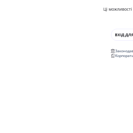
Ці можливості
ВХІД ДЛЯ
Законодав
Корпорат