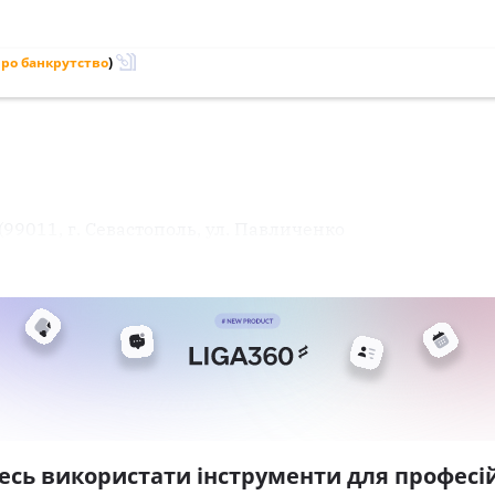
ро банкрутство
)
99011, г. Севастополь, ул. Павличенко
есь використати інструменти для професій