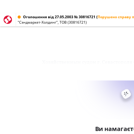
Оголошення від 27.05.2003 № 30816721
(
Порушено справу п
"Сэндмаркет-Холдинг", ТОВ (30816721)
Хозяйственным судом г. Севастополя (
Ви намагаєт