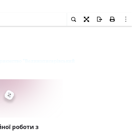
риємство "Великописарівський
ної роботи з