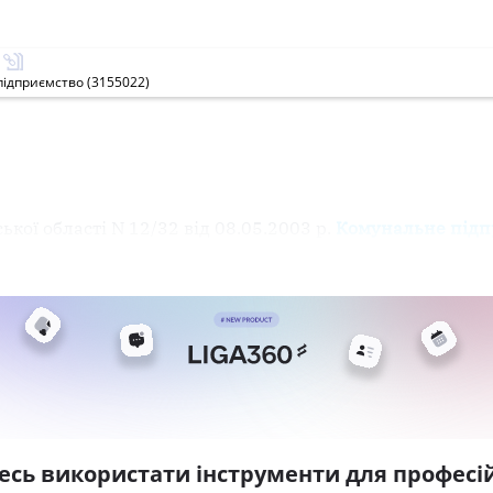
підприємство (3155022)
кої області N 12/32 від 08.05.2003 р.
Комунальне підп
есь використати інструменти для професій