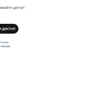
римайте доступ
И ДОСТУП
актики
говорів