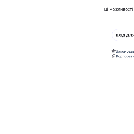
Ці можливості
ВХІД ДЛЯ
Законодав
Корпорат