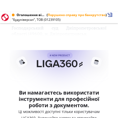
Оголошення від 03.06.2003 № 01239105
(
Порушено справу про банкрутство
)
"Будуніверсал", ТОВ (01239105)
Господарський суд Дніпропетровської
області (49600, м. Дніпропетровськ
Ви намагаєтесь використати
інструменти для професійної
роботи з документом.
Ці можливості доступні тільки користувачам
LIGA360. Залишайте заявку та отримайте