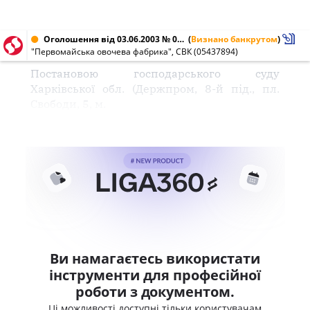
Оголошення від 03.06.2003 № 05437894
(
Визнано банкрутом
)
"Первомайська овочева фабрика", СВК (05437894)
Постановою господарського суду
Харківської обл. (Держпром, 8-й під., пл.
Свободи, 5, м.
Ви намагаєтесь використати
інструменти для професійної
роботи з документом.
Ці можливості доступні тільки користувачам