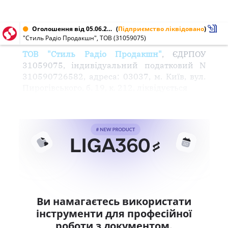
Оголошення від 05.06.2003 № 31059075
(
Підприємство ліквідовано
)
"Стиль Радіо Продакшн", ТОВ (31059075)
ТОВ "Стиль Радіо Продакшн"
, ЄДРПОУ
31059075, індивідуальний податковий N
310590726582, адреса: 03037, м. Київ, вул.
Пирогівського, б. 19, к. 212, ліквідується
Ви намагаєтесь використати
інструменти для професійної
роботи з документом.