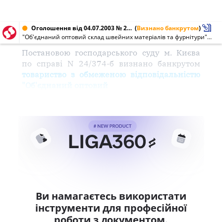
Оголошення від 04.07.2003 № 24939377
(
Визнано банкрутом
)
"Об'єднаний оптовий склад швейних матеріалів та фурнітури", ТОВ (24939377)
Постановою господарського суду м. Києва
по справі N 24/374-б визнано банкрутом
товариство з обмеженою відповідальністю
"Об'єднаний оптовий
Ви намагаєтесь використати
інструменти для професійної
роботи з документом.