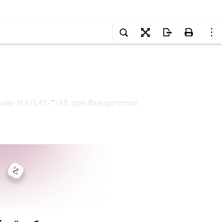
праву N 6/142-7/45 про банкрутство