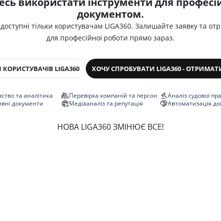
есь використати інструменти для професій
документом.
 доступні тільки користувачам LIGA360. Залишайте заявку та от
для професійної роботи прямо зараз.
 КОРИСТУВАЧІВ LIGA360
ХОЧУ СПРОБУВАТИ LIGA360 - ОТРИМАТ
ство та аналітика
Перевірка компаній та персон
Аналіз судової пр
ивні документи
Медіааналіз та репутація
Автоматизація до
НОВА LIGA360 ЗМІНЮЄ ВСЕ!