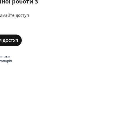
ної роботи з
римайте доступ
И ДОСТУП
актики
говорів