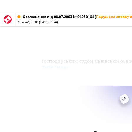
Оголошення від 08.07.2003 № 04950164
(
Порушено справу п
"Нива", ТОВ (04950164)
Господарським судом Львівської облас
ТзОВ "Нива