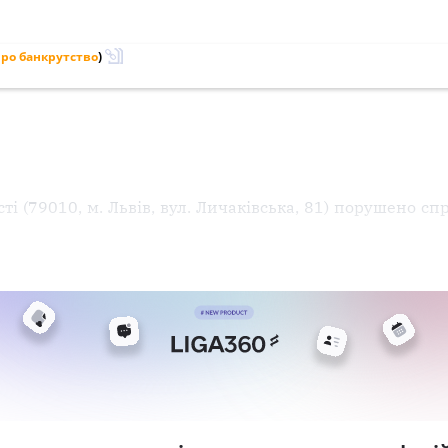
ро банкрутство
)
ті (79010, м. Львів, вул. Личаківська, 81) порушено с