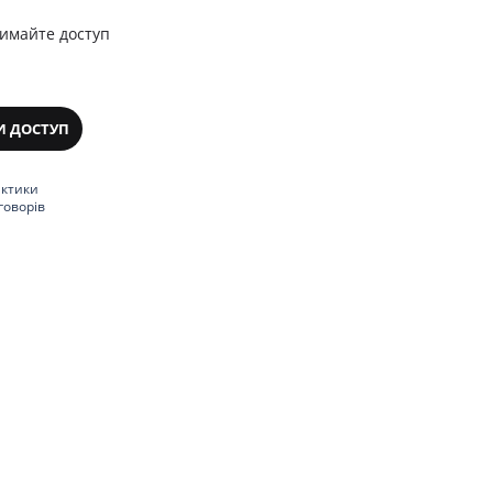
римайте доступ
И ДОСТУП
актики
говорів