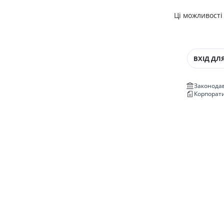
Ці можливості
ВХІД ДЛЯ
Законодав
Корпорат