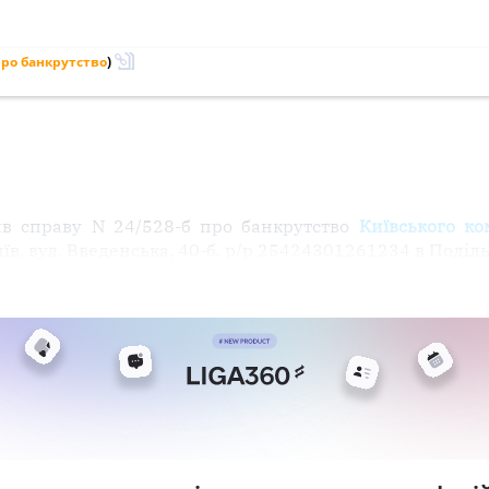
ро банкрутство
)
ив справу N 24/528-б про банкрутство
Київського к
иїв, вул. Введенська, 40-б, р/р 25424301261234 в Поділ