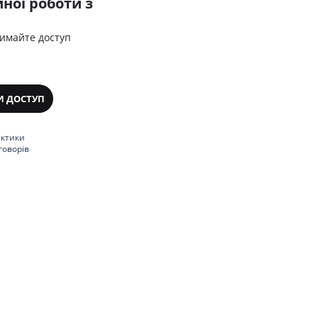
ної роботи з
римайте доступ
И ДОСТУП
актики
говорів