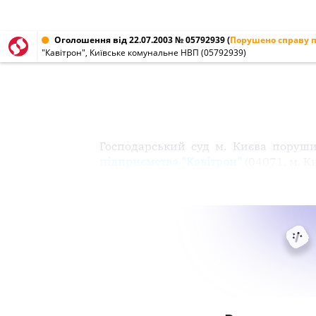
Оголошення від 22.07.2003 № 05792939
(
Порушено справу п
"Кавітрон", Київське комунальне НВП (05792939)
Господарський суд м. Києва поруш
підприємства "Кавітрон"
(04071, м. К