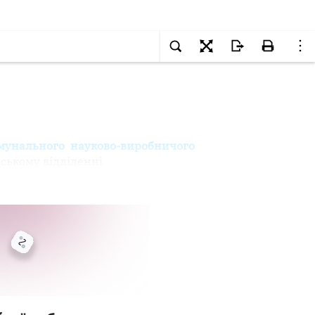
омунального науково-виробничого
ьському відділенні