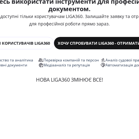
есь використати інструменти для професій
документом.
 доступні тільки користувачам LIGA360. Залишайте заявку та от
для професійної роботи прямо зараз.
 КОРИСТУВАЧІВ LIGA360
ХОЧУ СПРОБУВАТИ LIGA360 - ОТРИМАТ
ство та аналітика
Перевірка компаній та персон
Аналіз судової пр
ивні документи
Медіааналіз та репутація
Автоматизація до
НОВА LIGA360 ЗМІНЮЄ ВСЕ!