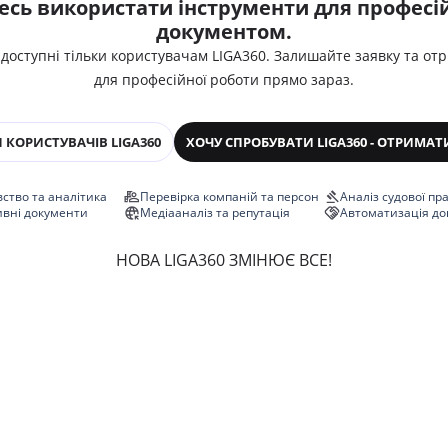
есь використати інструменти для професій
документом.
 доступні тільки користувачам LIGA360. Залишайте заявку та от
для професійної роботи прямо зараз.
 КОРИСТУВАЧІВ LIGA360
ХОЧУ СПРОБУВАТИ LIGA360 - ОТРИМАТ
ство та аналітика
Перевірка компаній та персон
Аналіз судової пр
ивні документи
Медіааналіз та репутація
Автоматизація до
НОВА LIGA360 ЗМІНЮЄ ВСЕ!