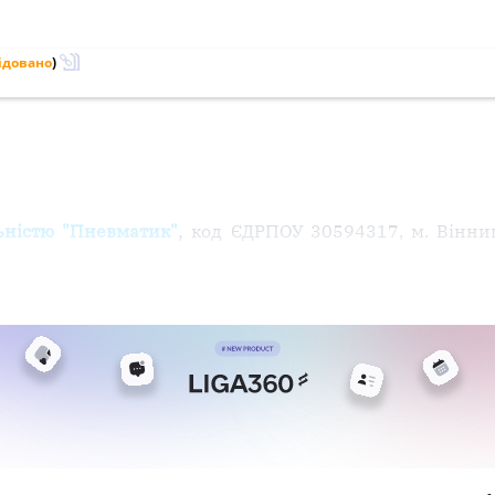
ідовано
)
,
ьністю "Пневматик"
код ЄДРПОУ 30594317, м. Вінниця