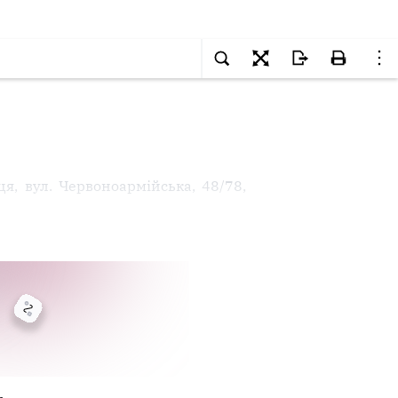
, вул. Червоноармійська, 48/78,