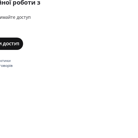
ної роботи з
римайте доступ
И ДОСТУП
актики
говорів