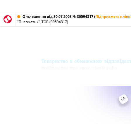
Оголошення від 30.07.2003 № 30594317
(
Підприємство лікв
"Пневматик", ТОВ (30594317)
Товариство з обмеженою відповідал
повідомляє про свою ліквідацію