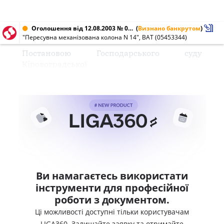
Оголошення від 12.08.2003 № 05453344
(
Визнано банкрутом
)
"Пересувна механізована колона N 14", ВАТ (05453344)
Постановою Господарського суду
Кіровоградської
Ви намагаєтесь використати
інструменти для професійної
роботи з документом.
Ці можливості доступні тільки користувачам
LIGA360. Залишайте заявку та отримайте