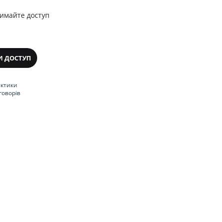
римайте доступ
И ДОСТУП
актики
говорів