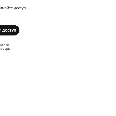
римайте доступ
И ДОСТУП
актики
говорів