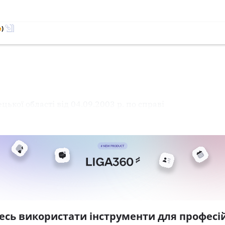
м
)
ької області від 04.09.2003 р. по справі
есь використати інструменти для професій