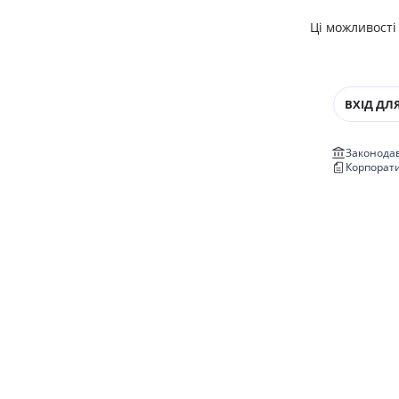
Ці можливості
ВХІД ДЛЯ
Законодав
Корпорат