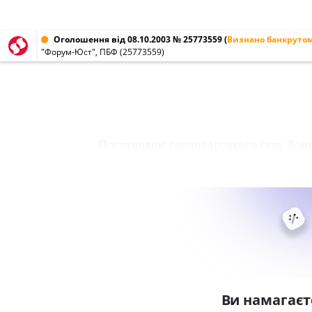
Оголошення від 08.10.2003 № 25773559
(
Визнано банкруто
"Форум-Юст", ПБФ (25773559)
Постановою господарського суду Донец
Ви намагаєт