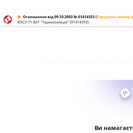
Оголошення від 09.10.2003 № 01414353
(
Порушено справу п
КПСУ-71 ВАТ "Термоізоляція" (01414353)
Ухвалою господарського суду АР Кри
Ви намагаєт