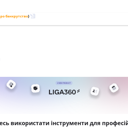
ро банкрутство
)
м
есь використати інструменти для професій