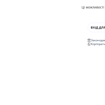
Ці можливості
ВХІД ДЛЯ
Законодав
Корпорат