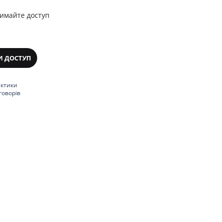
римайте доступ
И ДОСТУП
актики
говорів