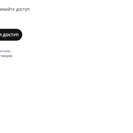
римайте доступ
И ДОСТУП
актики
говорів