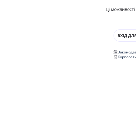
Ці можливості
ВХІД ДЛЯ
Законодав
Корпорат