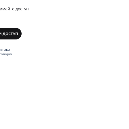
римайте доступ
И ДОСТУП
актики
говорів