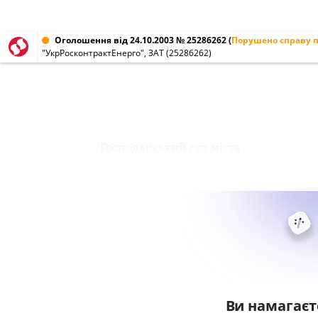
Оголошення від 24.10.2003 № 25286262
(
Порушено справу п
"УкрРосконтрактЕнерго", ЗАТ (25286262)
Господарський суд міста
Ви намагаєт