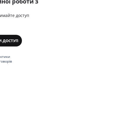
ної роботи з
римайте доступ
И ДОСТУП
актики
говорів