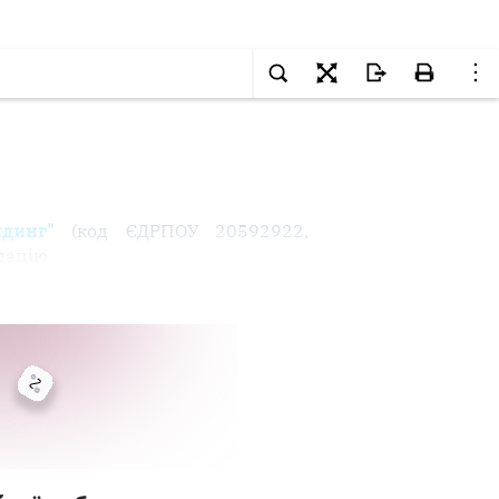
динг"
(код ЄДРПОУ 20592922,
ідацію