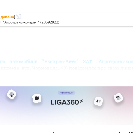
ідовано
)
Т "Агротранс-холдинг" (20592922)
 автомобілів "Експрес-Авто" ЗАТ "Агротранс-хол
Вишневе, вул. Чорновола, 43) повідомляє про свою лікв