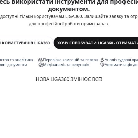
есь використати інструменти для професій
документом.
 доступні тільки користувачам LIGA360. Залишайте заявку та от
для професійної роботи прямо зараз.
 КОРИСТУВАЧІВ LIGA360
ХОЧУ СПРОБУВАТИ LIGA360 - ОТРИМАТ
ство та аналітика
Перевірка компаній та персон
Аналіз судової пр
ивні документи
Медіааналіз та репутація
Автоматизація до
НОВА LIGA360 ЗМІНЮЄ ВСЕ!