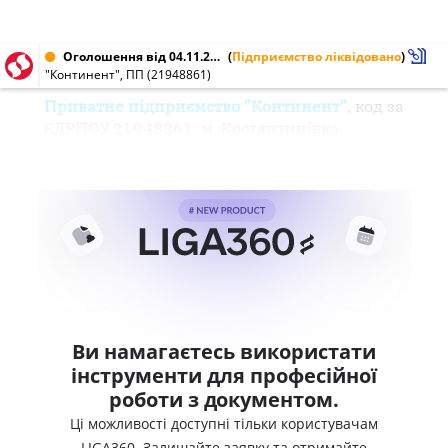
Оголошення від 04.11.2003 № 21948861
(
Підприємство ліквідовано
)
"Континент", ПП (21948861)
Приватне підприємство "Континент"
, код за
ЄДРПОУ 21948861, м. Костянтинівка
Ви намагаєтесь використати
інструменти для професійної
роботи з документом.
Ці можливості доступні тільки користувачам
LIGA360. Залишайте заявку та отримайте