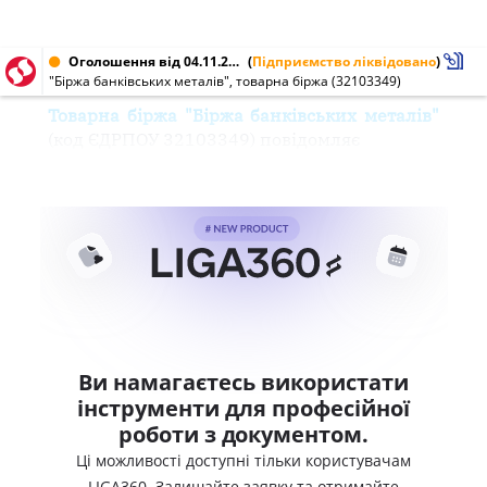
Оголошення від 04.11.2003 № 32103349
(
Підприємство ліквідовано
)
"Біржа банківських металів", товарна біржа (32103349)
Товарна біржа "Біржа банківських металів"
(код ЄДРПОУ 32103349) повідомляє
Ви намагаєтесь використати
інструменти для професійної
роботи з документом.
Ці можливості доступні тільки користувачам
LIGA360. Залишайте заявку та отримайте