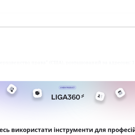
рховенство права" (США), розташований за адресою: 
есь використати інструменти для професій