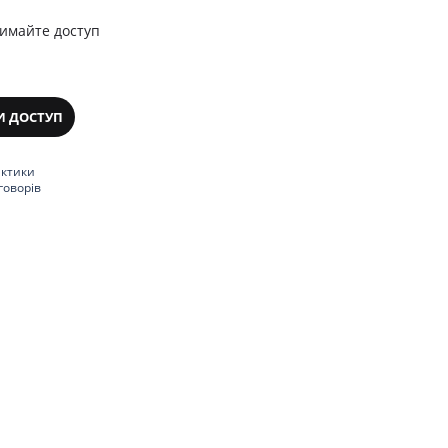
римайте доступ
И ДОСТУП
актики
говорів