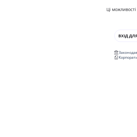
Ці можливості
ВХІД ДЛЯ
Законодав
Корпорат