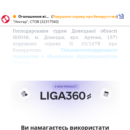
Оголошення від 07.11.2003 № 32317560
(
Порушено справу про банкрутство
)
"Нектар", СТОВ (32317560)
Господарським судом Донецької області
(83048, м. Донецьк, вул. Артема, 157)
порушено справу N 33/167Б про
банкрутство
Сільськогосподарського
товариства з обмеженою відповідальністю
"Нектар
Ви намагаєтесь використати